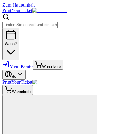
Zum Hauptinhalt
PrintYourTicket
Wann?
Mein Konto
Warenkorb
de
PrintYourTicket
Warenkorb