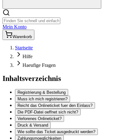
Mein Konto
Warenkorb
Startseite
Hilfe
Haeufige Fragen
Inhaltsverzeichnis
Registrierung & Bestellung
Muss ich mich registrieren?
Reicht das Onlineticket fuer den Einlass?
Die PDF-Datei oeffnet sich nicht?
Verlorenes Onlineticket?
Druck & Versand
Wie sollte das Ticket ausgedruckt werden?
Zahlungsmoeglichkeiten