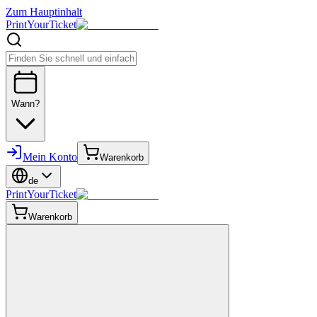
Zum Hauptinhalt
PrintYourTicket
Wann?
Mein Konto
Warenkorb
de
PrintYourTicket
Warenkorb